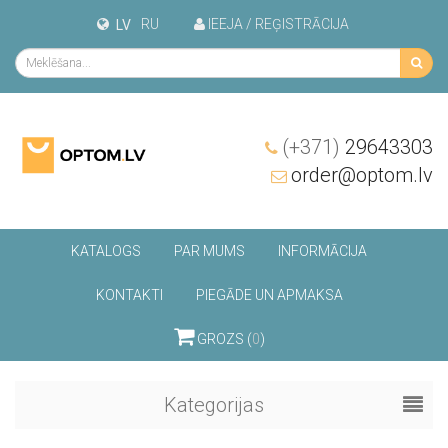
RU
IEEJA / REĢISTRĀCIJA
LV
(+371)
29643303
order@optom.lv
KATALOGS
PAR MUMS
INFORMĀCIJA
KONTAKTI
PIEGĀDE UN APMAKSA
GROZS (
0
)
Kategorijas