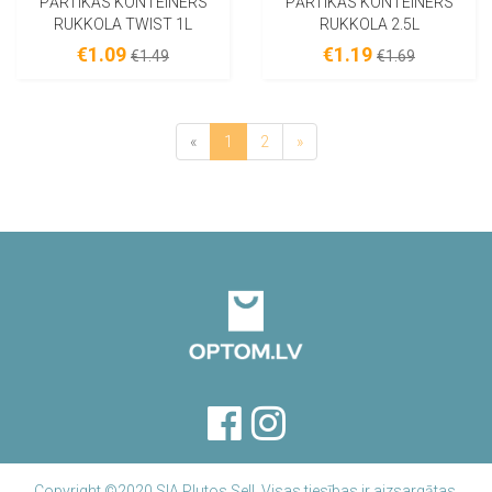
PĀRTIKAS KONTEINERS
PĀRTIKAS KONTEINERS
RUKKOLA TWIST 1L
RUKKOLA 2.5L
€1.09
€1.19
€1.49
€1.69
«
1
2
»
Copyright ©2020 SIA Plutos Sell. Visas tiesības ir aizsargātas.