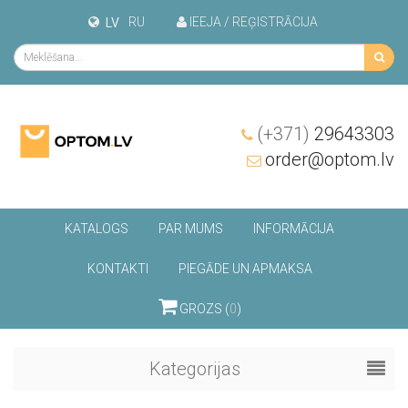
RU
IEEJA / REĢISTRĀCIJA
LV
(+371)
29643303
order@optom.lv
KATALOGS
PAR MUMS
INFORMĀCIJA
KONTAKTI
PIEGĀDE UN APMAKSA
GROZS (
0
)
Kategorijas