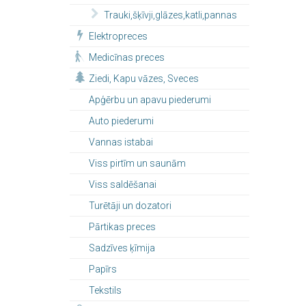
Trauki,šķīvji,glāzes,katli,pannas
Elektropreces
Medicīnas preces
Ziedi, Kapu vāzes, Sveces
Apģērbu un apavu piederumi
Auto piederumi
Vannas istabai
Viss pirtīm un saunām
Viss saldēšanai
Turētāji un dozatori
Pārtikas preces
Sadzīves ķīmija
Papīrs
Tekstils