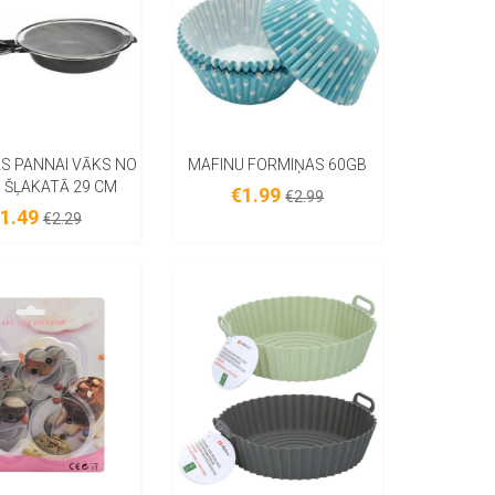
S PANNAI VĀKS NO
MAFINU FORMIŅAS 60GB
 ŠĻAKATĀ 29 CM
€1.99
€2.99
1.49
€2.29