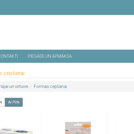
KONTAKTI
PIEGĀDE UN APMAKSA
s cepšanai
ājai un virtuvei
Formas cepšanai
N
Ar PVN