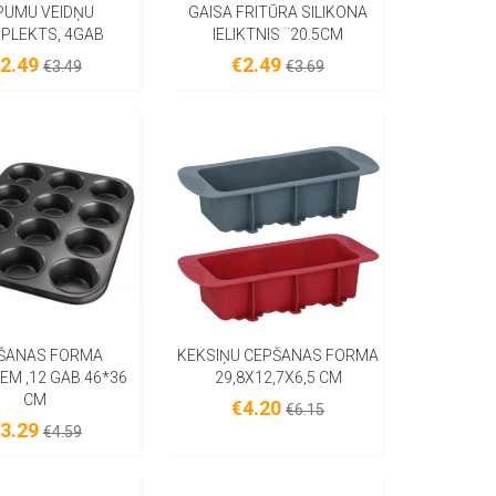
PUMU VEIDŅU
GAISA FRITŪRA SILIKONA
PLEKTS, 4GAB
IELIKTNIS ¨20.5CM
2.49
€2.49
€3.49
€3.69
ŠANAS FORMA
KEKSIŅU CEPŠANAS FORMA
EM ,12 GAB.46*36
29,8X12,7X6,5 CM
CM
€4.20
€6.15
3.29
€4.59