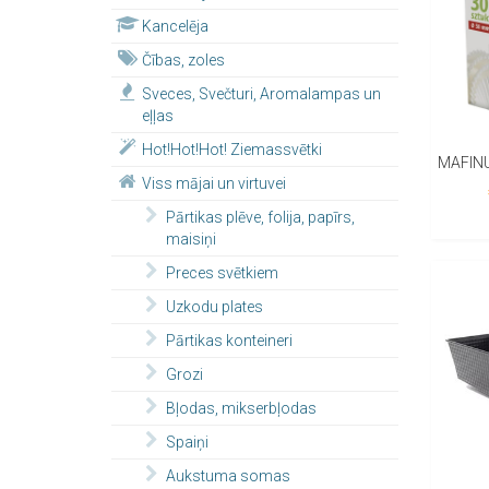
Kancelēja
Čības, zoles
Sveces, Svečturi, Aromalampas un
eļļas
Hot!Hot!Hot! Ziemassvētki
MAFINU
Viss mājai un virtuvei
Pārtikas plēve, folija, papīrs,
maisiņi
Preces svētkiem
Uzkodu plates
Pārtikas konteineri
Grozi
Bļodas, mikserbļodas
Spaiņi
Aukstuma somas