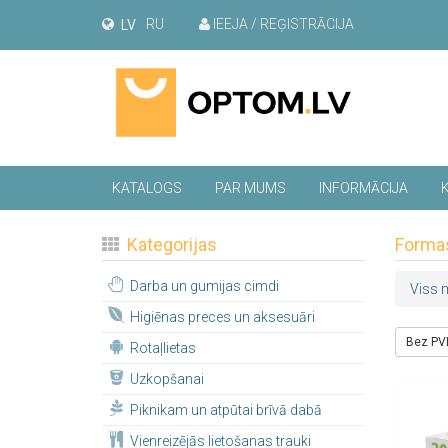
RU
IEEJA / REĢISTRĀCIJA
LV
KATALOGS
PAR MUMS
INFORMĀCIJA
Kategorijas
Forma
Darba un gumijas cimdi
Viss m
Higiēnas preces un aksesuāri
Bez PV
Rotaļlietas
Uzkopšanai
Piknikam un atpūtai brīvā dabā
Vienreizējās lietošanas trauki