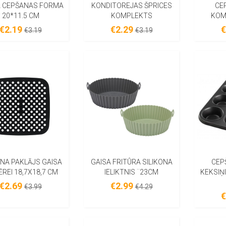
 CEPŠANAS FORMA
KONDITOREJAS ŠPRICES
CE
20*11.5 CM
KOMPLEKTS
KOM
€2.19
€2.29
€
€3.19
€3.19
ONA PAKLĀJS GAISA
GAISA FRITÛRA SILIKONA
CEP
ĒREI 18,7X18,7 CM
IELIKTNIS ¨23CM
KEKSIŅI
€2.69
€2.99
€3.99
€4.29
€