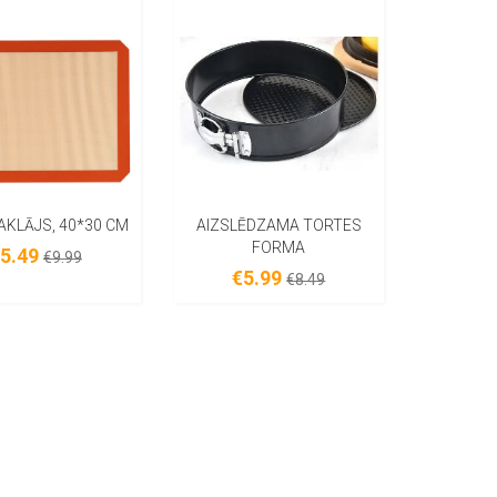
AKLĀJS, 40*30 CM
AIZSLĒDZAMA TORTES
FORMA
5.49
€9.99
€5.99
€8.49