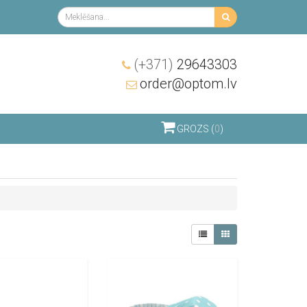
(+371)
29643303
order@optom.lv
GROZS (
0
)