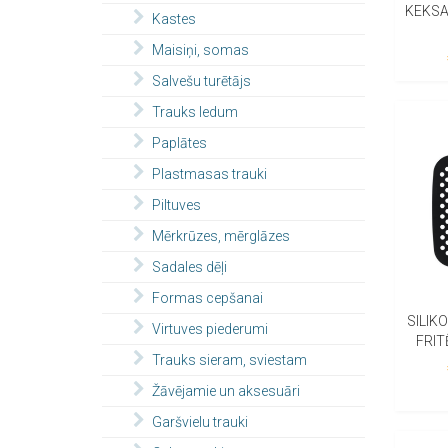
KEKSA
Kastes
Maisiņi, somas
Salvešu turētājs
Trauks ledum
Paplātes
Plastmasas trauki
Piltuves
Mērkrūzes, mērglāzes
Sadales dēļi
Formas cepšanai
SILIK
Virtuves piederumi
FRIT
Trauks sieram, sviestam
Žāvējamie un aksesuāri
Garšvielu trauki