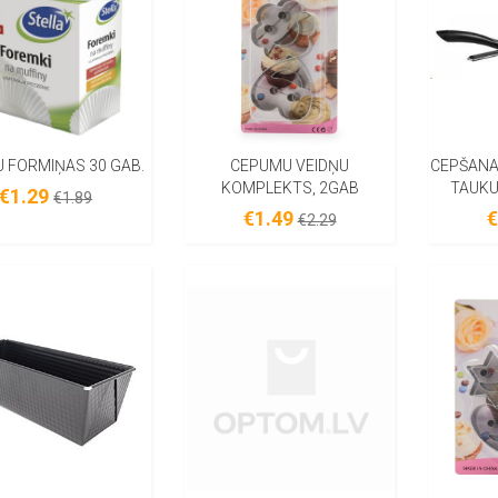
 FORMIŅAS 30 GАB.
CEPUMU VEIDŅU
CEPŠANA
KOMPLEKTS, 2GAB
TAUKU
€1.29
€1.89
€1.49
€
€2.29