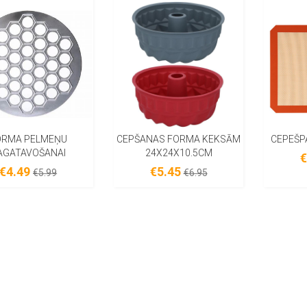
ORMA PELMEŅU
CEPŠANAS FORMA KEKSĀM
CEPEŠP
AGATAVOŠANAI
24X24X10.5CM
€
€4.49
€5.45
€5.99
€6.95