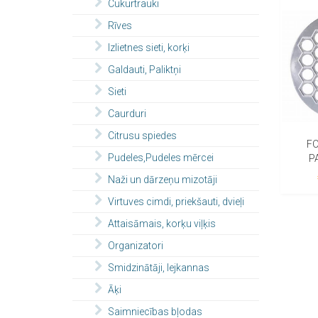
Cukurtrauki
Rīves
Izlietnes sieti, korķi
Galdauti, Paliktņi
Sieti
Caurduri
Citrusu spiedes
F
Pudeles,Pudeles mērcei
P
Naži un dārzeņu mizotāji
Virtuves cimdi, priekšauti, dvieļi
Attaisāmais, korķu viļķis
Organizatori
Smidzinātāji, lejkannas
Āķi
Saimniecības bļodas