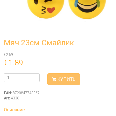
Мяч 23см Смайлик
€2.69
€1.89
КУПИТЬ
EAN:
8720847743367
Art:
4336
Описание