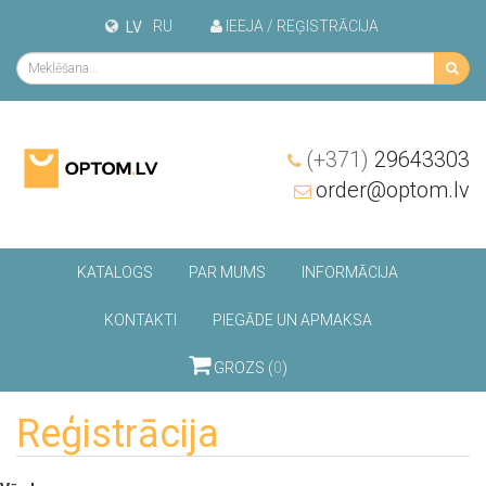
RU
IEEJA / REĢISTRĀCIJA
LV
(+371)
29643303
order@optom.lv
KATALOGS
PAR MUMS
INFORMĀCIJA
KONTAKTI
PIEGĀDE UN APMAKSA
GROZS (
0
)
Reģistrācija