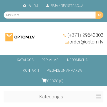
RU
IEEJA / REĢISTRĀCIJA
LV
(+371)
29643303
order@optom.lv
KATALOGS
PAR MUMS
INFORMĀCIJA
KONTAKTI
PIEGĀDE UN APMAKSA
GROZS (
0
)
Kategorijas