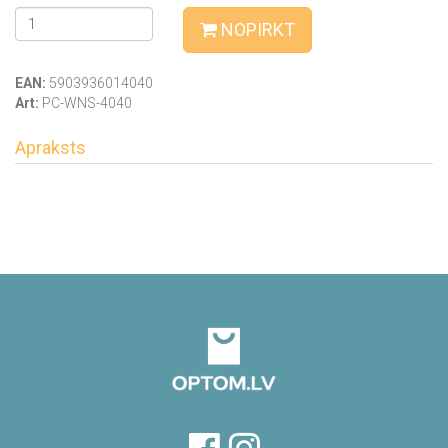
NOPIRKT
EAN:
5903936014040
Art:
PC-WNS-4040
Apraksts