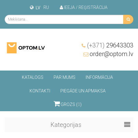
RU
IEEJA / REĢISTRĀCIJA
LV
(+371)
29643303
order@optom.lv
KATALOGS
PAR MUMS
INFORMĀCIJA
KONTAKTI
PIEGĀDE UN APMAKSA
GROZS (
0
)
Kategorijas