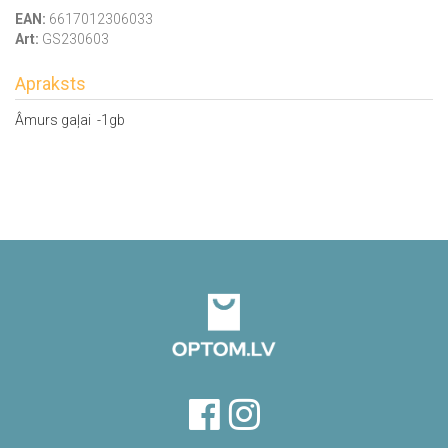
EAN:
6617012306033
Art:
GS230603
Apraksts
Âmurs gaļai -1gb