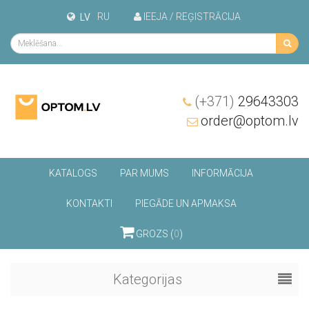
RU
IEEJA / REĢISTRĀCIJA
LV
(+371)
29643303
order@optom.lv
KATALOGS
PAR MUMS
INFORMĀCIJA
KONTAKTI
PIEGĀDE UN APMAKSA
GROZS (
0
)
Kategorijas